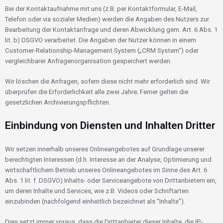
Bei der Kontaktaufnahme mit uns (z.B. per Kontaktformular, E-Mail,
Telefon oder via sozialer Medien) werden die Angaben des Nutzers zur
Bearbeitung der Kontaktanfrage und deren Abwicklung gem. Art. 6 Abs. 1
lit. b) DSGVO verarbeitet. Die Angaben der Nutzer können in einem
Customer-Relationship-Management System („CRM System“) oder
vergleichbarer Anfragenorganisation gespeichert werden.
Wir löschen die Anfragen, sofern diese nicht mehr erforderlich sind. Wir
überprüfen die Erforderlichkeit alle zwei Jahre; Ferner gelten die
gesetzlichen Archivierungspflichten.
Einbindung von Diensten und Inhalten Dritter
Wir setzen innerhalb unseres Onlineangebotes auf Grundlage unserer
berechtigten Interessen (d.h. Interesse an der Analyse, Optimierung und
wirtschaftlichem Betrieb unseres Onlineangebotes im Sinne des Art. 6
Abs. 1 lit. f. DSGVO) Inhalts- oder Serviceangebote von Drittanbietern ein,
um deren Inhalte und Services, wie z.B. Videos oder Schriftarten
einzubinden (nachfolgend einheitlich bezeichnet als “Inhalte”).
Dies setzt immer voraus, dass die Drittanbieter dieser Inhalte, die IP-