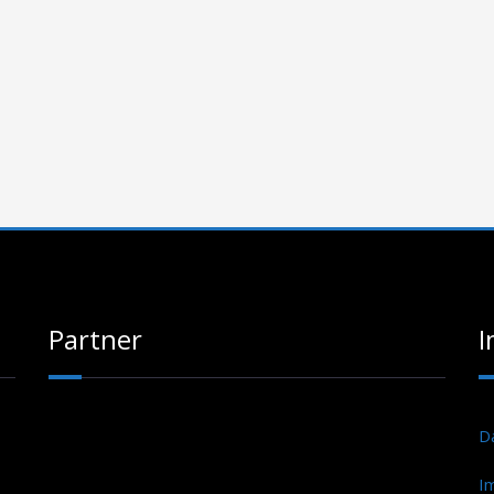
Partner
I
D
I